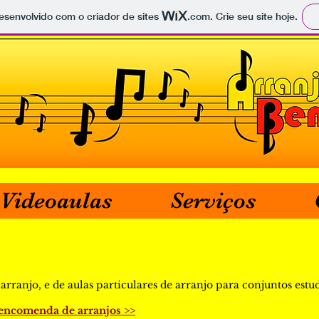
 desenvolvido com o criador de sites
.com
. Crie seu site hoje.
Videoaulas
Serviços
ranjo, e de aulas particulares de arranjo para conjuntos estud
 encomenda de arranjos >>