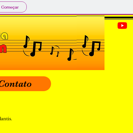
Começar
Contato
antis.