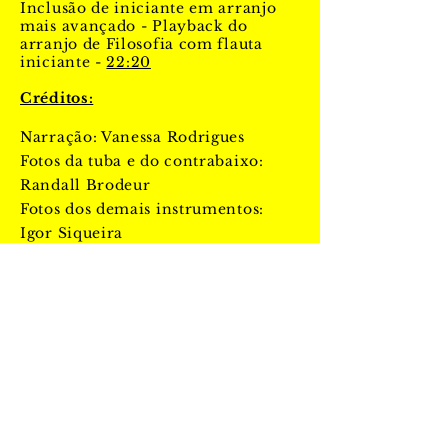
Inclusão de iniciante em arranjo
mais avançado - Playback do
arranjo de Filosofia com flauta
iniciante -
22:20
Créditos:
Narração: Vanessa Rodrigues
Fotos da tuba e do contrabaixo:
Randall Brodeur
Fotos dos demais instrumentos:
Igor Siqueira
Desenhos e animações: Jeff Araújo
Arranjo:
Pirulito para quinteto de cordas
Iniciante
Arranjo:
Peixe Vivo para quarteto de
madeiras